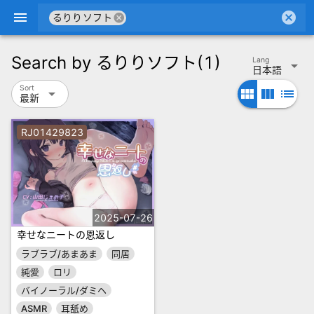
menu
cancel
cancel
るりりソフト
Search by
るりりソフト
(1)
Lang
arrow_drop_down
日本語
Sort
arrow_drop_down
view_module
view_column
list
最新
RJ01429823
2025-07-26
幸せなニートの恩返し
ラブラブ/あまあま
同居
純愛
ロリ
バイノーラル/ダミヘ
ASMR
耳舐め