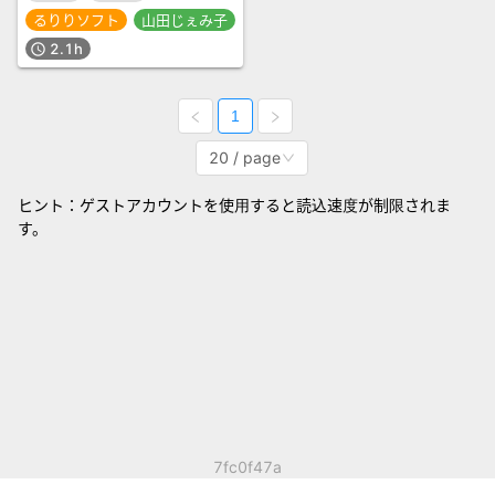
るりりソフト
山田じぇみ子
2.1h
schedule
1
20 / page
ヒント：ゲストアカウントを使用すると読込速度が制限されま
す。
7fc0f47a