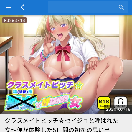
menu
arrow_back_ios
search
RJ293718
2020-07-18
クラスメイトビッチ☆セイジョと呼ばれた
女〜僕が体験した5日間の初恋の思い出