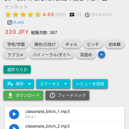
ナンネット
star
star
star
star
star_half
4.66
(1)
(01:02:01)
(207)
chat
schedule
DLsite
launch
330 JPY
総販売数: 387
学校/学園
褐色/日焼け
ギャル
ビッチ
初体験
add
ラブコメ
バイノーラル/ダミヘ
耳舐め
森野りりか
playlist_add
arrow_drop_down
arrow_drop_down
保存
ステータス
レビューを投稿
download
report_gmailerrorred
ダウンロード
フィードバック
classmate_bitch_1.mp3
play_arrow
05:41
classmate_bitch_2.mp3
play_arrow