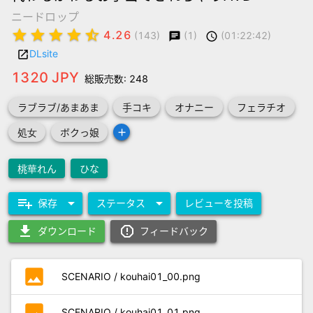
ニードロップ
star
star
star
star
star_half
4.26
(1)
(01:22:42)
(143)
chat
schedule
DLsite
launch
1320 JPY
総販売数: 248
ラブラブ/あまあま
手コキ
オナニー
フェラチオ
add
処女
ボクっ娘
桃華れん
ひな
playlist_add
arrow_drop_down
arrow_drop_down
保存
ステータス
レビューを投稿
download
report_gmailerrorred
ダウンロード
フィードバック
photo
SCENARIO / kouhai01_00.png
photo
SCENARIO / kouhai01_01.png