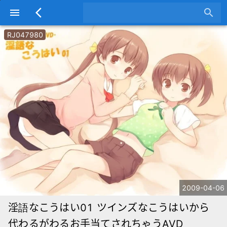
menu
arrow_back_ios
search
RJ047980
2009-04-06
淫語なこうはい01 ツインズなこうはいから
代わるがわるお手当てされちゃうAVD