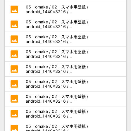
miseaikko3_android_l01.jpg
photo
05：omake / 02：スマホ用壁紙 /
android_1440x3216 /
miseaikko3_android_l02.jpg
photo
05：omake / 02：スマホ用壁紙 /
android_1440x3216 /
miseaikko3_android_l03.jpg
photo
05：omake / 02：スマホ用壁紙 /
android_1440x3216 /
miseaikko3_android_l04.jpg
photo
05：omake / 02：スマホ用壁紙 /
android_1440x3216 /
miseaikko3_android_l05.jpg
photo
05：omake / 02：スマホ用壁紙 /
android_1440x3216 /
miseaikko3_android_m01.jpg
photo
05：omake / 02：スマホ用壁紙 /
android_1440x3216 /
miseaikko3_android_m02.jpg
photo
05：omake / 02：スマホ用壁紙 /
android_1440x3216 /
miseaikko3_android_m03.jpg
photo
05：omake / 02：スマホ用壁紙 /
android_1440x3216 /
miseaikko3_android_m04.jpg
photo
05：omake / 02：スマホ用壁紙 /
android_1440x3216 /