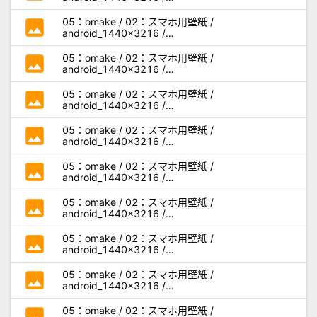
miseaikko3_android_e01.jpg
photo
05：omake / 02：スマホ用壁紙 /
android_1440x3216 /
miseaikko3_android_e02.jpg
photo
05：omake / 02：スマホ用壁紙 /
android_1440x3216 /
miseaikko3_android_e03.jpg
photo
05：omake / 02：スマホ用壁紙 /
android_1440x3216 /
miseaikko3_android_e04.jpg
photo
05：omake / 02：スマホ用壁紙 /
android_1440x3216 /
miseaikko3_android_e05.jpg
photo
05：omake / 02：スマホ用壁紙 /
android_1440x3216 /
miseaikko3_android_f01.jpg
photo
05：omake / 02：スマホ用壁紙 /
android_1440x3216 /
miseaikko3_android_f02.jpg
photo
05：omake / 02：スマホ用壁紙 /
android_1440x3216 /
miseaikko3_android_f03.jpg
photo
05：omake / 02：スマホ用壁紙 /
android_1440x3216 /
miseaikko3_android_f04.jpg
photo
05：omake / 02：スマホ用壁紙 /