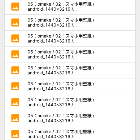
photo
05：omake / 02：スマホ用壁紙 /
android_1440x3216 /
miseaikko3_android_j03.jpg
photo
05：omake / 02：スマホ用壁紙 /
android_1440x3216 /
miseaikko3_android_j04.jpg
photo
05：omake / 02：スマホ用壁紙 /
android_1440x3216 /
miseaikko3_android_j05.jpg
photo
05：omake / 02：スマホ用壁紙 /
android_1440x3216 /
miseaikko3_android_k01.jpg
photo
05：omake / 02：スマホ用壁紙 /
android_1440x3216 /
miseaikko3_android_k02.jpg
photo
05：omake / 02：スマホ用壁紙 /
android_1440x3216 /
miseaikko3_android_k03.jpg
photo
05：omake / 02：スマホ用壁紙 /
android_1440x3216 /
miseaikko3_android_k04.jpg
photo
05：omake / 02：スマホ用壁紙 /
android_1440x3216 /
miseaikko3_android_k05.jpg
photo
05：omake / 02：スマホ用壁紙 /
android_1440x3216 /