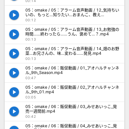
00:14
05：omake / 05：アラーム音声動画 / 12_気持ちい
play_arrow
いの、もっと…知りたい…おまんこ、教え
て…？.mp4
00:12
05：omake / 05：アラーム音声動画 / 13_お勉強の
play_arrow
時間……終わったら……うん、褒めて…？.mp4
00:13
05：omake / 05：アラーム音声動画 / 14_畑のお野
play_arrow
菜…お兄さんの、味…変わる……発見.mp4
00:13
05：omake / 06：販促動画 / 01_アオハルチャンネ
play_arrow
ル_9th_Season.mp4
03:47
05：omake / 06：販促動画 / 02_アオハルチャンネ
play_arrow
ル_9th_01.mp4
03:05
05：omake / 06：販促動画 / 03_みせあいっこ_発
play_arrow
売一週間前.mp4
00:42
05：omake / 06：販促動画 / 04_みせあいっこ_発