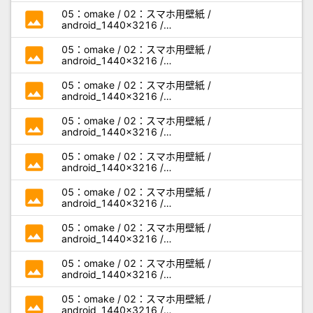
miseaikko3_android_c02.jpg
photo
05：omake / 02：スマホ用壁紙 /
android_1440x3216 /
miseaikko3_android_c03.jpg
photo
05：omake / 02：スマホ用壁紙 /
android_1440x3216 /
miseaikko3_android_c04.jpg
photo
05：omake / 02：スマホ用壁紙 /
android_1440x3216 /
miseaikko3_android_c05.jpg
photo
05：omake / 02：スマホ用壁紙 /
android_1440x3216 /
miseaikko3_android_d01.jpg
photo
05：omake / 02：スマホ用壁紙 /
android_1440x3216 /
miseaikko3_android_d02.jpg
photo
05：omake / 02：スマホ用壁紙 /
android_1440x3216 /
miseaikko3_android_d03.jpg
photo
05：omake / 02：スマホ用壁紙 /
android_1440x3216 /
miseaikko3_android_d04.jpg
photo
05：omake / 02：スマホ用壁紙 /
android_1440x3216 /
miseaikko3_android_d05.jpg
photo
05：omake / 02：スマホ用壁紙 /
android_1440x3216 /