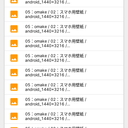
android_1440x3216 /
miseaikko3_android_f05.jpg
photo
05：omake / 02：スマホ用壁紙 /
android_1440x3216 /
miseaikko3_android_g01.jpg
photo
05：omake / 02：スマホ用壁紙 /
android_1440x3216 /
miseaikko3_android_g02.jpg
photo
05：omake / 02：スマホ用壁紙 /
android_1440x3216 /
miseaikko3_android_g03.jpg
photo
05：omake / 02：スマホ用壁紙 /
android_1440x3216 /
miseaikko3_android_g04.jpg
photo
05：omake / 02：スマホ用壁紙 /
android_1440x3216 /
miseaikko3_android_g05.jpg
photo
05：omake / 02：スマホ用壁紙 /
android_1440x3216 /
miseaikko3_android_h01.jpg
photo
05：omake / 02：スマホ用壁紙 /
android_1440x3216 /
miseaikko3_android_h02.jpg
photo
05：omake / 02：スマホ用壁紙 /
android_1440x3216 /
miseaikko3_android_h03.jpg