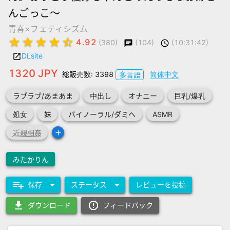
んごっこ～
青春×フェティシズム
star
star
star
star
star_half
4.92
(104)
(10:31:42)
(380)
chat
schedule
DLsite
launch
1320 JPY
総販売数: 3398
简体中文
多言語
ラブラブ/あまあま
中出し
オナニー
巨乳/爆乳
処女
妹
バイノーラル/ダミヘ
ASMR
add
近親相姦
みたかりん
playlist_add
arrow_drop_down
arrow_drop_down
保存
ステータス
レビューを投稿
download
report_gmailerrorred
ダウンロード
フィードバック