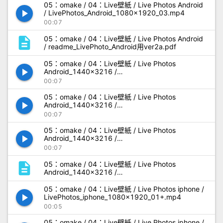
05：omake / 04：Live壁紙 / Live Photos Android
play_arrow
/ LivePhotos_Android_1080x1920_03.mp4
00:07
description
05：omake / 04：Live壁紙 / Live Photos Android
/ readme_LivePhoto_Android用ver2a.pdf
05：omake / 04：Live壁紙 / Live Photos
play_arrow
Android_1440x3216 /
LivePhotos_Android_1440x3216_01.mp4
00:07
05：omake / 04：Live壁紙 / Live Photos
play_arrow
Android_1440x3216 /
LivePhotos_Android_1440x3216_02.mp4
00:07
05：omake / 04：Live壁紙 / Live Photos
play_arrow
Android_1440x3216 /
LivePhotos_Android_1440x3216_03.mp4
00:07
description
05：omake / 04：Live壁紙 / Live Photos
Android_1440x3216 /
readme_LivePhoto_Android用ver2a.pdf
05：omake / 04：Live壁紙 / Live Photos iphone /
play_arrow
LivePhotos_iphone_1080x1920_01+.mp4
00:05
05：omake / 04：Live壁紙 / Live Photos iphone /