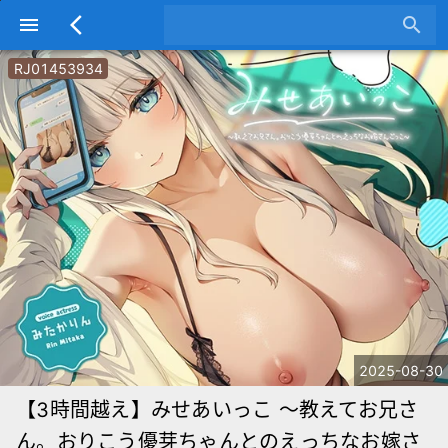
menu
arrow_back_ios
search
RJ01453934
2025-08-30
【3時間越え】みせあいっこ ～教えてお兄さ
ん。おりこう優芽ちゃんとのえっちなお嫁さ