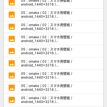
photo
05：omake / 02：スマホ用壁紙 /
android_1440x3216 /
miseaikko3_android_h04.jpg
photo
05：omake / 02：スマホ用壁紙 /
android_1440x3216 /
miseaikko3_android_h05.jpg
photo
05：omake / 02：スマホ用壁紙 /
android_1440x3216 /
miseaikko3_android_i01.jpg
photo
05：omake / 02：スマホ用壁紙 /
android_1440x3216 /
miseaikko3_android_i02.jpg
photo
05：omake / 02：スマホ用壁紙 /
android_1440x3216 /
miseaikko3_android_i03.jpg
photo
05：omake / 02：スマホ用壁紙 /
android_1440x3216 /
miseaikko3_android_i04.jpg
photo
05：omake / 02：スマホ用壁紙 /
android_1440x3216 /
miseaikko3_android_i05.jpg
photo
05：omake / 02：スマホ用壁紙 /
android_1440x3216 /
miseaikko3_android_j01.jpg
photo
05：omake / 02：スマホ用壁紙 /
android_1440x3216 /
miseaikko3_android_j02.jpg