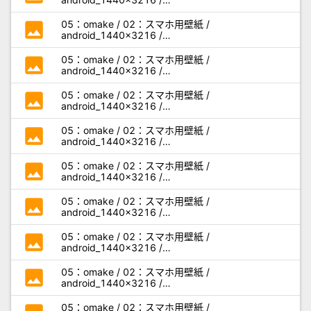
miseaikko3_android_m05.jpg
photo
05：omake / 02：スマホ用壁紙 /
android_1440x3216 /
miseaikko3_android_n01.jpg
photo
05：omake / 02：スマホ用壁紙 /
android_1440x3216 /
miseaikko3_android_n02.jpg
photo
05：omake / 02：スマホ用壁紙 /
android_1440x3216 /
miseaikko3_android_n03.jpg
photo
05：omake / 02：スマホ用壁紙 /
android_1440x3216 /
miseaikko3_android_n04.jpg
photo
05：omake / 02：スマホ用壁紙 /
android_1440x3216 /
miseaikko3_android_n05.jpg
photo
05：omake / 02：スマホ用壁紙 /
android_1440x3216 /
miseaikko3_android_o01.jpg
photo
05：omake / 02：スマホ用壁紙 /
android_1440x3216 /
miseaikko3_android_o02.jpg
photo
05：omake / 02：スマホ用壁紙 /
android_1440x3216 /
miseaikko3_android_o03.jpg
05：omake / 02：スマホ用壁紙 /