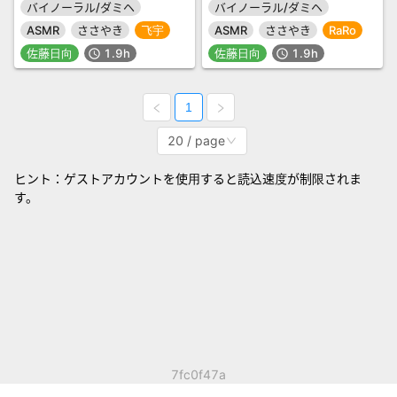
バイノーラル/ダミヘ
バイノーラル/ダミヘ
ASMR
ささやき
飞宇
ASMR
ささやき
RaRo
佐藤日向
1.9h
佐藤日向
1.9h
schedule
schedule
1
20 / page
ヒント：ゲストアカウントを使用すると読込速度が制限されま
す。
7fc0f47a