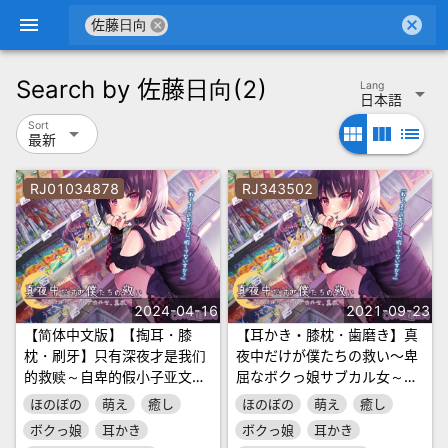
menu
cancel
cancel
佐藤日向
Search by
佐藤日向
(2)
Lang
arrow_drop_down
日本語
Sort
arrow_drop_down
view_module
view_column
list
最新
RJ01034878
RJ343502
2024-04-16
2021-09-23
【简体中文版】【掏耳・膝
【耳かき・膝枕・歯磨き】真
枕・刷牙】只有深夜才是我们
夜中だけが僕たちの救い～卑
的救赎～自卑的假小子亚文化
屈なボクっ娘サブカル女～
女孩～【CV.佐藤日向】
【CV.佐藤日向】
ほのぼの
萌え
癒し
ほのぼの
萌え
癒し
ボクっ娘
耳かき
ボクっ娘
耳かき