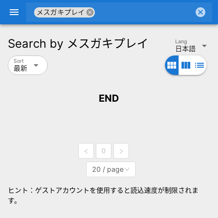
menu
cancel
cancel
メスガキプレイ
Search by
メスガキプレイ
Lang
arrow_drop_down
日本語
Sort
arrow_drop_down
view_module
view_column
list
最新
END
0
20 / page
ヒント：ゲストアカウントを使用すると読込速度が制限されま
す。